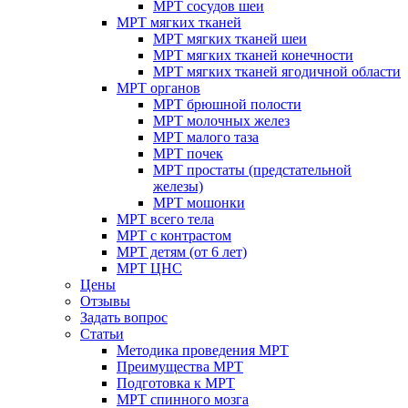
МРТ сосудов шеи
МРТ мягких тканей
МРТ мягких тканей шеи
МРТ мягких тканей конечности
МРТ мягких тканей ягодичной области
МРТ органов
МРТ брюшной полости
МРТ молочных желез
МРТ малого таза
МРТ почек
МРТ простаты (предстательной
железы)
МРТ мошонки
МРТ всего тела
МРТ с контрастом
МРТ детям (от 6 лет)
МРТ ЦНС
Цены
Отзывы
Задать вопрос
Статьи
Методика проведения МРТ
Преимущества МРТ
Подготовка к МРТ
МРТ спинного мозга