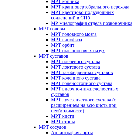
МРТ копчика
МРТ краниовертебрального перехода
МРТ крестцово-подвздошных
сочленений в СПб
МР-миелография отдела позвоночника
МРТ головы
МРТ головного мозга
МРТ гипофиза
МРТ орбит
МРТ околоносовых пазух
МРТ суставов
МРТ плечевого сустава
МРТ локтевого сустава
МРТ тазобедренных суставов
МРТ коленного сустава
МРТ голеностопного сустава
МРТ височно-нижнечелюстных
суставов
МРТ лучезапястного сустава (с
расширением на всю кисть при
необходимости)
МРТ кисти
МРТ стопы
МРТ сосудов
Ангиография аорты